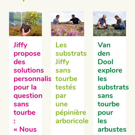
Jiffy
Les
Van
propose
substrats
den
des
Jiffy
Dool
solutions
sans
explore
personnalisées
tourbe
les
pour la
testés
substrats
question
par
sans
sans
une
tourbe
tourbe
pépinière
pour
:
arboricole
les
« Nous
arbustes