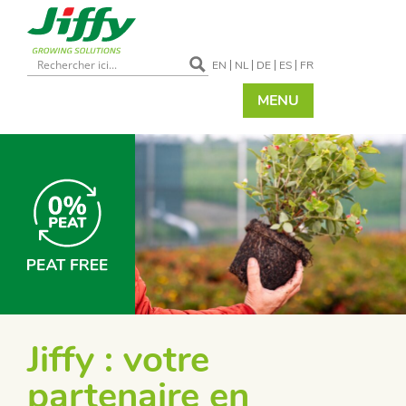
EN
NL
DE
ES
FR
MENU
Jiffy : votre
partenaire en