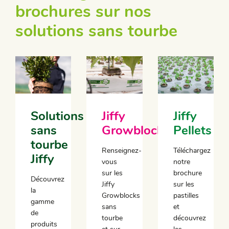
brochures sur nos
solutions sans tourbe
Solutions
Jiffy
Jiffy
sans
Growblocks
Pellets
tourbe
Renseignez-
Téléchargez
Jiffy
vous
notre
sur les
brochure
Découvrez
Jiffy
sur les
la
Growblocks
pastilles
gamme
sans
et
de
tourbe
découvrez
produits