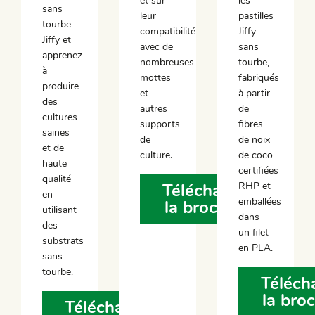
et sur
les
sans
leur
pastilles
tourbe
compatibilité
Jiffy
Jiffy et
avec de
sans
apprenez
nombreuses
tourbe,
à
mottes
fabriqués
produire
et
à partir
des
autres
de
cultures
supports
fibres
saines
de
de noix
et de
culture.
de coco
haute
certifiées
qualité
RHP et
Télécharger
en
emballées
la brochure
utilisant
dans
des
un filet
substrats
en PLA.
sans
tourbe.
Téléch
la bro
Télécharger