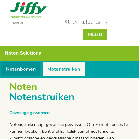
EN
NL
DE
ES
FR
MENU
Noten
Solutions
Notenbomen
Notenstruiken
Noten
Notenstruiken
Gevoelige gewassen
Notenstruiken zijn gevoelige gewassen. Om ze met succes te
kunnen kweken, bent u afhankelijk van atmosferische,
klimatologische en geografische omstandigheden. Een