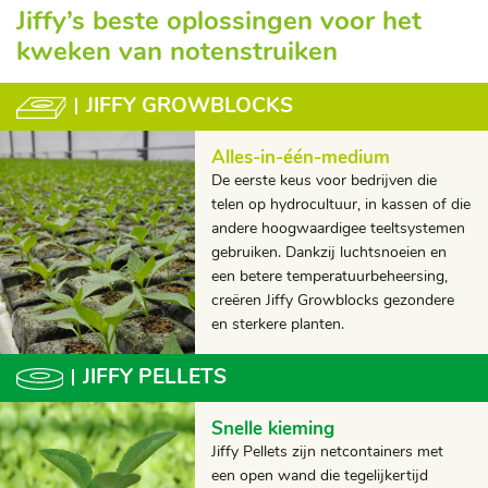
Jiffy’s beste oplossingen voor het
kweken van notenstruiken
JIFFY GROWBLOCKS
Alles-in-één-medium
De eerste keus voor bedrijven die
telen op hydrocultuur, in kassen of die
andere hoogwaardigee teeltsystemen
gebruiken. Dankzij luchtsnoeien en
een betere temperatuurbeheersing,
creëren Jiffy Growblocks gezondere
en sterkere planten.
JIFFY PELLETS
Snelle kieming
Jiffy Pellets zijn netcontainers met
een open wand die tegelijkertijd