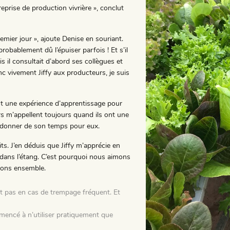
eprise de production vivrière », conclut
mier jour », ajoute Denise en souriant.
 probablement dû l’épuiser parfois ! Et s’il
is il consultait d’abord ses collègues et
vivement Jiffy aux producteurs, je suis
est une expérience d’apprentissage pour
s m’appellent toujours quand ils ont une
 à donner de son temps pour eux.
s. J’en déduis que Jiffy m’apprécie en
n dans l’étang. C’est pourquoi nous aimons
tions ensemble.
t pas en cas de trempage fréquent. Et
encé à n’utiliser pratiquement que