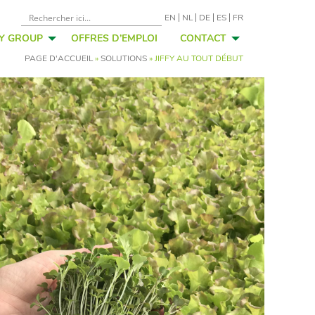
EN
NL
DE
ES
FR
FY GROUP
OFFRES D’EMPLOI
CONTACT
PAGE D'ACCUEIL
»
SOLUTIONS
»
JIFFY AU TOUT DÉBUT