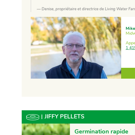
Denise, propriétaire et directrice de Living Water Farms
Mike
Midw
Appe
1 41
JIFFY PELLETS
Germination rapide