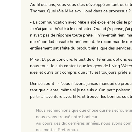
Au fil des ans, vous vous êtes développé en tant qu’entr
Thomas. Quel rôle Mike a-t-il joué dans ce processus ?
« La communication avec Mike a été excellente dès le pre
Je n’ai jamais hésité à le contacter. Quand j’y pense, j’ai
n’avait pas de réponse toute prête, il n’inventait rien, ma
me répondait ensuite honnêtement. Je recommande donc 
entièrement satisfaite du produit ainsi que des services.
Mike : Et pour conclure, le test de différentes options 
nous tous. Je suis content que les gens de Living Water
idée, et qu’ils ont compris que Jiffy est toujours prête
Denise sourit : « Nous n’avons jamais manqué de produit
tant que cliente, même si je ne suis qu’un petit poisso
partir à l’aventure avec Jiffy, et trouver les bonnes solu
Nous recherchions quelque chose qui ne s’écroulerai
nous avons trouvé notre bonheur.
Au cours des dix dernières années, nous avons comm
des mottes Preforma. »