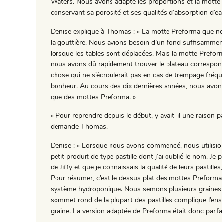
Waters. Nous avons adapté les proportions et la motte 
conservant sa porosité et ses qualités d’absorption d’ea
Denise explique à Thomas : « La motte Preforma que no
la gouttière. Nous avions besoin d’un fond suffisammen
lorsque les tables sont déplacées. Mais la motte Pref
nous avons dû rapidement trouver le plateau correspon
chose qui ne s’écroulerait pas en cas de trempage fréq
bonheur. Au cours des dix dernières années, nous avon
que des mottes Preforma. »
« Pour reprendre depuis le début, y avait-il une raison pa
demande Thomas.
Denise : « Lorsque nous avons commencé, nous utilisio
petit produit de type pastille dont j’ai oublié le nom. 
de Jiffy et que je connaissais la qualité de leurs pastilles
Pour résumer, c’est le dessus plat des mottes Preforma 
système hydroponique. Nous semons plusieurs graines et 
sommet rond de la plupart des pastilles complique l’en
graine. La version adaptée de Preforma était donc parfai