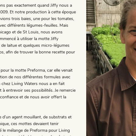
viens pas exactement quand Jiffy nous a
009. Et notre production à cette époque
avions trois baies, une pour les tomates,
ec différents légumes-feuilles. Mais
hicago et de St Louis, nous avons
encé à utiliser la motte Jiffy
 de laitue et quelques micro-légumes
, afin de trouver la bonne recette pour
e pour la motte Preforma, car elle venait
ration de nos différentes formules avec
 chez Living Waters nous a en fait
 à entrevoir ses possibilités. Je remercie
onfiance et de nous avoir offert la
 d’un agent mouillant, de substrats et
nique, ces mottes devaient tenir
é le mélange de Preforma pour Living