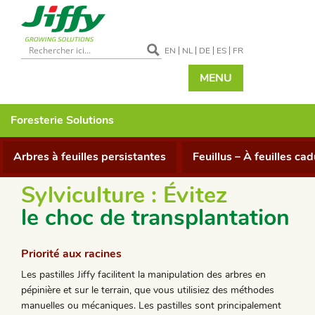
EN
NL
DE
ES
FR
MENU
Foresterie
Solutions
Arbres à feuilles persistantes
Feuillus – À feuilles ca
Sylviculture : Évitez
le choc de transplantation
Priorité aux racines
Les pastilles Jiffy facilitent la manipulation des arbres en
pépinière et sur le terrain, que vous utilisiez des méthodes
manuelles ou mécaniques. Les pastilles sont principalement