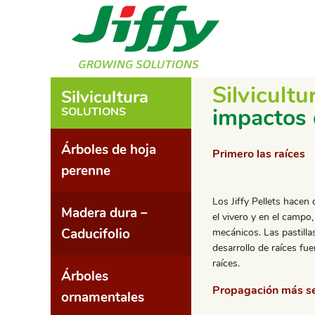
Silvicult
Silvicultura
impactos 
SOLUTIONS
Árboles de hoja
Primero las raíces
perenne
Los Jiffy Pellets hacen 
Madera dura –
el vivero y en el campo
Caducifolio
mecánicos. Las pastilla
desarrollo de raíces fu
raíces.
Árboles
Propagación más se
ornamentales