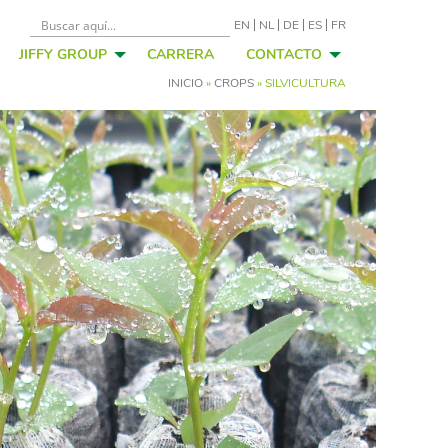
EN
NL
DE
ES
FR
JIFFY GROUP
CARRERA
CONTACTO
INICIO
»
CROPS
»
SILVICULTURA