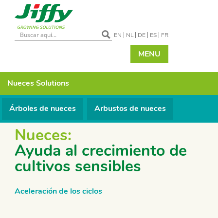
EN
NL
DE
ES
FR
MENU
Nueces
Solutions
Árboles de nueces
Arbustos de nueces
Nueces:
Ayuda al crecimiento de
cultivos sensibles
Aceleración de los ciclos