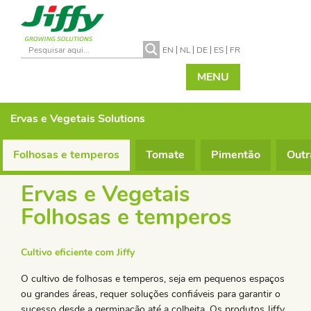
EN
NL
DE
ES
FR
MENU
Ervas e Vegetais
Solutions
Folhosas e temperos
Tomate
Pimentão
Outr
Ervas e Vegetais
Folhosas e temperos
Cultivo eficiente com Jiffy
O cultivo de folhosas e temperos, seja em pequenos espaços
ou grandes áreas, requer soluções confiáveis para garantir o
sucesso desde a germinação até a colheita. Os produtos Jiffy