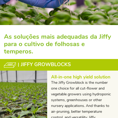
As soluções mais adequadas da Jiffy
para o cultivo de folhosas e
temperos.
JIFFY GROWBLOCKS
All-in-one high yield solution
The Jiffy Growblock is the number
one choice for all cut-flower and
vegetable growers using hydroponic
systems, greenhouses or other
nursery applications. And thanks to
air-pruning, better temperature
control, and versatility, Jiffy