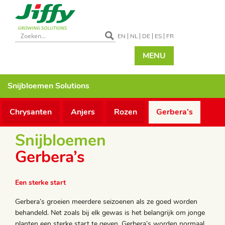
EN
NL
DE
ES
FR
MENU
Snijbloemen
Solutions
Chrysanten
Anjers
Rozen
Gerbera’s
Snijbloemen
Gerbera’s
Een sterke start
Gerbera’s groeien meerdere seizoenen als ze goed worden
behandeld. Net zoals bij elk gewas is het belangrijk om jonge
planten een sterke start te geven. Gerbera’s worden normaal