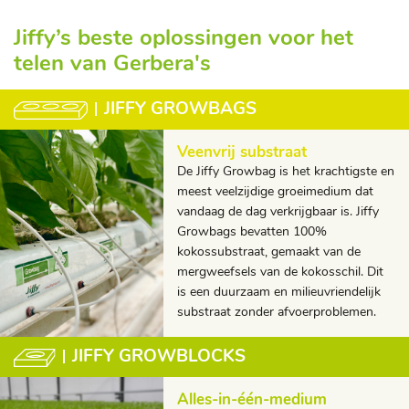
Jiffy’s beste oplossingen voor het
telen van Gerbera's
JIFFY GROWBAGS
Veenvrij substraat
De Jiffy Growbag is het krachtigste en
meest veelzijdige groeimedium dat
vandaag de dag verkrijgbaar is. Jiffy
Growbags bevatten 100%
kokossubstraat, gemaakt van de
mergweefsels van de kokosschil. Dit
is een duurzaam en milieuvriendelijk
substraat zonder afvoerproblemen.
JIFFY GROWBLOCKS
Alles-in-één-medium