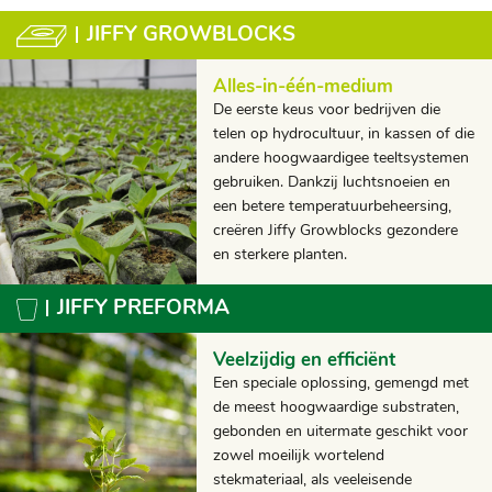
JIFFY GROWBLOCKS
Alles-in-één-medium
De eerste keus voor bedrijven die
telen op hydrocultuur, in kassen of die
andere hoogwaardigee teeltsystemen
gebruiken. Dankzij luchtsnoeien en
een betere temperatuurbeheersing,
creëren Jiffy Growblocks gezondere
en sterkere planten.
JIFFY PREFORMA
Veelzijdig en efficiënt
Een speciale oplossing, gemengd met
de meest hoogwaardige substraten,
gebonden en uitermate geschikt voor
zowel moeilijk wortelend
stekmateriaal, als veeleisende