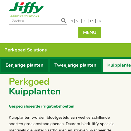
EN
NL
DE
ES
FR
MENU
Perkgoed
Solutions
Eenjarige planten
Tweejarige planten
Kuipplant
Perkgoed
Kuipplanten
Gespecialiseerde irrigatiebehoeften
Kuipplanten worden blootgesteld aan veel verschillende
soorten groeiomstandigheden. Daarom biedt Jiffy speciale
mengsels die water vasthouden en afgeven, wanneer de