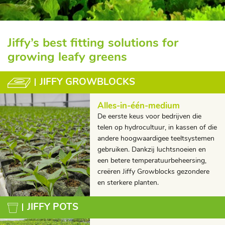
Jiffy’s best fitting solutions for
growing leafy greens
JIFFY GROWBLOCKS
Alles-in-één-medium
De eerste keus voor bedrijven die
telen op hydrocultuur, in kassen of die
andere hoogwaardigee teeltsystemen
gebruiken. Dankzij luchtsnoeien en
een betere temperatuurbeheersing,
creëren Jiffy Growblocks gezondere
en sterkere planten.
JIFFY POTS