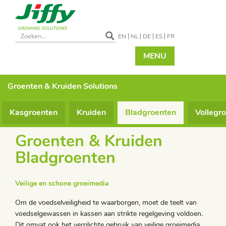
EN
NL
DE
ES
FR
MENU
Groenten & Kruiden
Solutions
Kasgroenten
Kruiden
Bladgroenten
Vollegr
Groenten & Kruiden
Bladgroenten
Veilige en schone groeimedia
Om de voedselveiligheid te waarborgen, moet de teelt van
voedselgewassen in kassen aan strikte regelgeving voldoen.
Dit omvat ook het verplichte gebruik van veilige groeimedia.