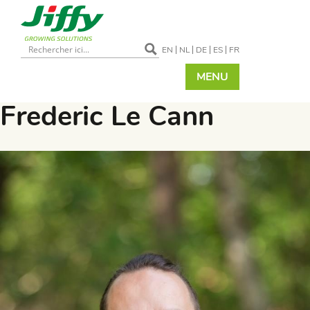
EN
NL
DE
ES
FR
MENU
Frederic Le Cann