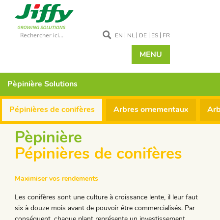
EN
NL
DE
ES
FR
MENU
Pèpinière
Solutions
Pépinières de conifères
Arbres ornementaux
Arb
Pèpinière
Pépinières de conifères
Maximiser vos rendements
Les conifères sont une culture à croissance lente, il leur faut
six à douze mois avant de pouvoir être commercialisés. Par
conséquent, chaque plant représente un investissement