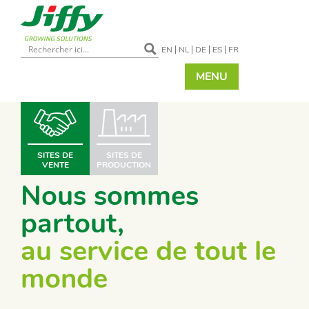
EN
NL
DE
ES
FR
MENU
SITES DE
SITES DE
VENTE
PRODUCTION
Nous sommes
partout,
au service de tout le
monde