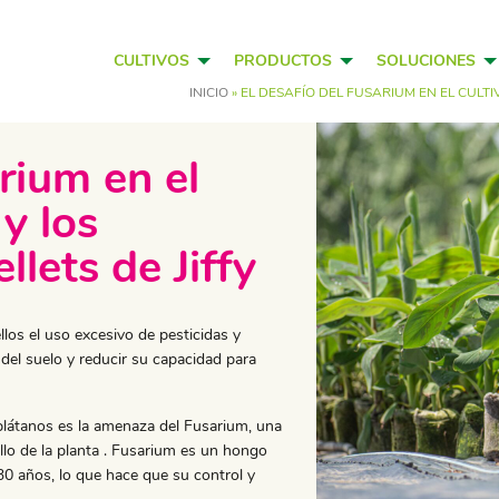
CULTIVOS
PRODUCTOS
SOLUCIONES
INICIO
»
EL DESAFÍO DEL FUSARIUM EN EL CULTIV
rium en el
 y los
llets de Jiffy
ellos el uso excesivo de pesticidas y
 del suelo y reducir su capacidad para
látanos es la amenaza del Fusarium, una
llo de la planta . Fusarium es un hongo
30 años, lo que hace que su control y