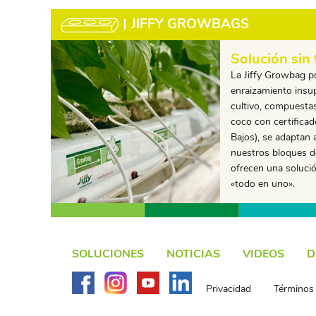
JIFFY GROWBAGS
Solución sin
La Jiffy Growbag p
enraizamiento insu
cultivo, compuesta
coco con certifica
Bajos), se adaptan 
nuestros bloques d
ofrecen una solució
«todo en uno».
SOLUCIONES
NOTICIAS
VIDEOS
D
Privacidad
Términos 