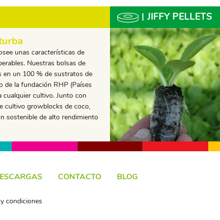
JIFFY PELLETS
 turba
osee unas características de
perables. Nuestras bolsas de
s en un 100 % de sustratos de
do de la fundación RHP (Países
a cualquier cultivo. Junto con
e cultivo growblocks de coco,
n sostenible de alto rendimiento
ESCARGAS
CONTACTO
BLOG
y condiciones