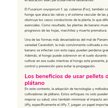
erradicación sean particularmente desafiantes.
El Fusarium oxysporum f. sp. cubense (Foc), también 
hongo que ataca las raíces y el sistema vascular de las
obstruye los vasos conductores de la planta, lo que difi
esenciales. Como resultado, las plantas de banano mue
progresivo de las hojas, marchitez y muerte prematura.
Una de las formas más devastadoras del mal de Panamá e
variedad Cavendish, la más comúnmente cultivada a niv
banano se infectan con esta cepa, pueden perderse gra
Además, el hongo puede sobrevivir en el suelo durante 
cultivar en ese suelo mientras el hongo este presente, 
control y prevención para evitar la propagación.
Los beneficios de usar pellets de
plátano
En este contexto, la adopción de tecnologías y métodos
cultivadores de plátano. Estos enfoques no solo pueden r
mejorar su salud, sino también minimizar el impacto amb
Jiffy, específicamente el Jiffy 7, juegan un papel importa