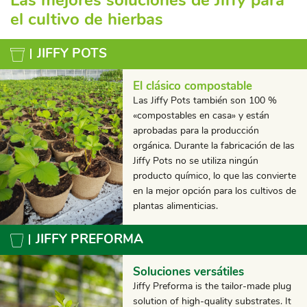
Las mejores soluciones de Jiffy para
el cultivo de hierbas
JIFFY POTS
El clásico compostable
Las Jiffy Pots también son 100 %
«compostables en casa» y están
aprobadas para la producción
orgánica. Durante la fabricación de las
Jiffy Pots no se utiliza ningún
producto químico, lo que las convierte
en la mejor opción para los cultivos de
plantas alimenticias.
JIFFY PREFORMA
Soluciones versátiles
Jiffy Preforma is the tailor-made plug
solution of high-quality substrates. It