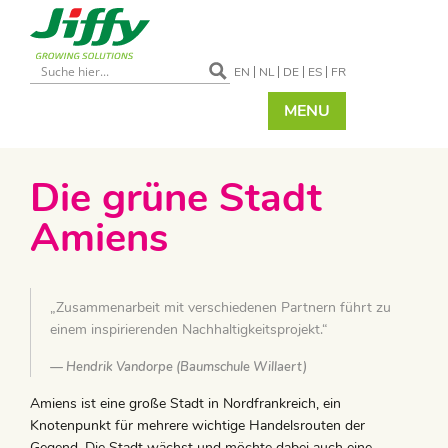
EN
NL
DE
ES
FR
MENU
Die grüne Stadt
Amiens
„Zusammenarbeit mit verschiedenen Partnern führt zu
einem inspirierenden Nachhaltigkeitsprojekt.“
Hendrik Vandorpe (Baumschule Willaert)
Amiens ist eine große Stadt in Nordfrankreich, ein
Knotenpunkt für mehrere wichtige Handelsrouten der
Gegend. Die Stadt wächst und möchte dabei auch eine