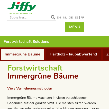
EN
NL
DE
ES
FR
MENU
Forstwirtschaft
Solutions
Immergrüne Bäume
Hartholz – laubabwerfend
Z
Forstwirtschaft
Immergrüne Bäume
Viele Vermehrungsmethoden
Immergrüne Bäume wachsen in vielen verschiedenen
Gegenden auf der ganzen Welt. Die meisten Arten werden
aus Samen oder unbewurzelten Stecklingen gezogen. Einige