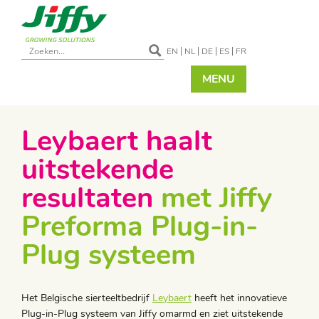
EN
NL
DE
ES
FR
MENU
Leybaert haalt
uitstekende
resultaten
met Jiffy
Preforma Plug-in-
Plug systeem
Het Belgische sierteeltbedrijf
Leybaert
heeft het innovatieve
Plug-in-Plug systeem van Jiffy omarmd en ziet uitstekende