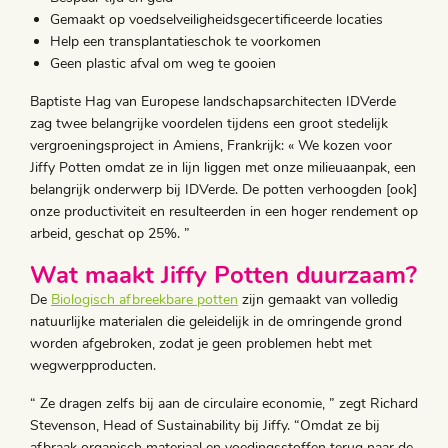
Gemaakt op voedselveiligheidsgecertificeerde locaties
Help een transplantatieschok te voorkomen
Geen plastic afval om weg te gooien
Baptiste Hag van Europese landschapsarchitecten IDVerde
zag twee belangrijke voordelen tijdens een groot stedelijk
vergroeningsproject in Amiens, Frankrijk: « We kozen voor
Jiffy Potten omdat ze in lijn liggen met onze milieuaanpak, een
belangrijk onderwerp bij IDVerde. De potten verhoogden [ook]
onze productiviteit en resulteerden in een hoger rendement op
arbeid, geschat op 25%. ”
Wat maakt Jiffy Potten duurzaam?
De
Biologisch afbreekbare potten
zijn gemaakt van volledig
natuurlijke materialen die geleidelijk in de omringende grond
worden afgebroken, zodat je geen problemen hebt met
wegwerpproducten.
“ Ze dragen zelfs bij aan de circulaire economie, ” zegt Richard
Stevenson, Head of Sustainability bij Jiffy. “Omdat ze bij
afbraak organisch materiaal en voedingsstoffen terug naar de