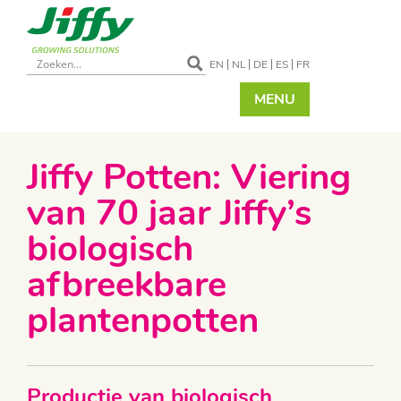
EN
NL
DE
ES
FR
MENU
Jiffy Potten: Viering
van 70 jaar Jiffy’s
biologisch
afbreekbare
plantenpotten
Productie van biologisch