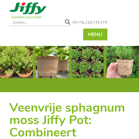
EN
NL
DE
ES
FR
MENU
Veenvrije sphagnum
moss Jiffy Pot:
Combineert