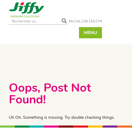
EN
NL
DE
ES
FR
MENU
Oops, Post Not
Found!
Uh Oh. Something is missing. Try double checking things.