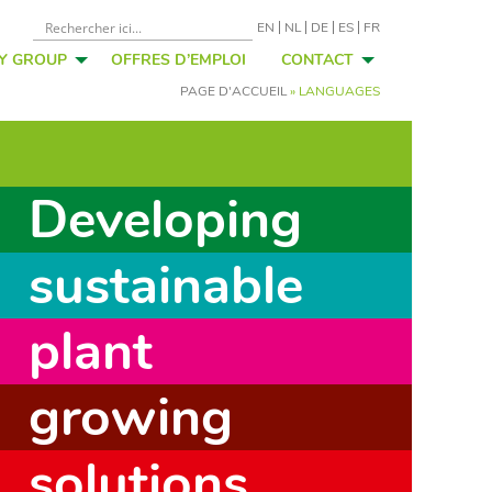
EN
NL
DE
ES
FR
FY GROUP
OFFRES D’EMPLOI
CONTACT
PAGE D'ACCUEIL
»
LANGUAGES
Developing
sustainable
plant
growing
solutions