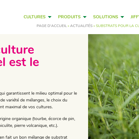
CULTURES
PRODUITS
SOLUTIONS
JIF
PAGE D'ACCUEIL
»
ACTUALITÉS
»
SUBSTRATS POUR LA CU
culture
 est le
ui garantissent le milieu optimal pour le
nde variété de mélanges, le choix du
nt maximal de vos cultures.
rigine organique (tourbe, écorce de pin,
culite, pierre volcanique, etc.).
 en fait un bon mélange de substrat