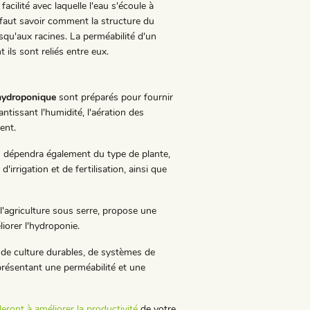
acilité avec laquelle l'eau s'écoule à
l faut savoir comment la structure du
usqu'aux racines. La perméabilité d'un
 ils sont reliés entre eux.
 hydroponique
sont préparés pour fournir
ntissant l'humidité, l'aération des
ent.
es dépendra également du type de plante,
irrigation et de fertilisation, ainsi que
l'agriculture sous serre, propose une
iorer l'hydroponie.
x de culture durables, de systèmes de
présentant une perméabilité et une
eront à améliorer la productivité
de votre