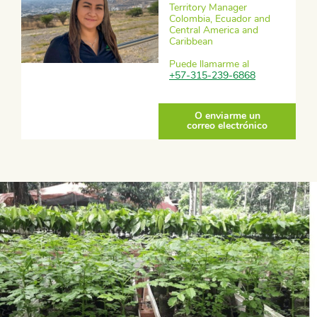
Territory Manager
Colombia, Ecuador and
Central America and
Caribbean
Puede llamarme al
+57-315-239-6868
O enviarme un
correo electrónico