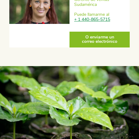
Sudamérica
Puede llamarme al
+ 1 440-865-5715
O enviarme un
correo electrónico