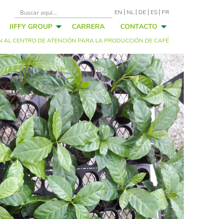
EN
NL
DE
ES
FR
JIFFY GROUP
CARRERA
CONTACTO
N AL CENTRO DE ATENCIÓN PARA LA PRODUCCIÓN DE CAFÉ