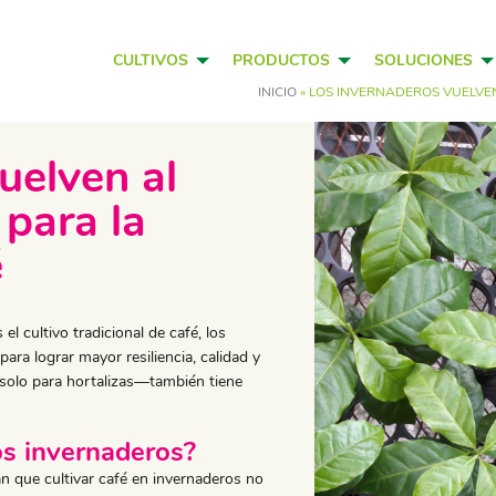
CULTIVOS
PRODUCTOS
SOLUCIONES
INICIO
»
LOS INVERNADEROS VUELVE
uelven al
 para la
é
el cultivo tradicional de café, los
ra lograr mayor resiliencia, calidad y
s solo para hortalizas—también tiene
os invernaderos?
n que cultivar café en invernaderos no