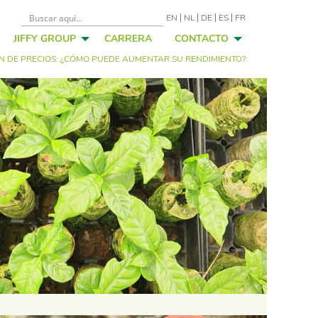
EN
NL
DE
ES
FR
JIFFY GROUP
CARRERA
CONTACTO
 DE PRECIOS: ¿CÓMO PUEDE AUMENTAR SU RENDIMIENTO?