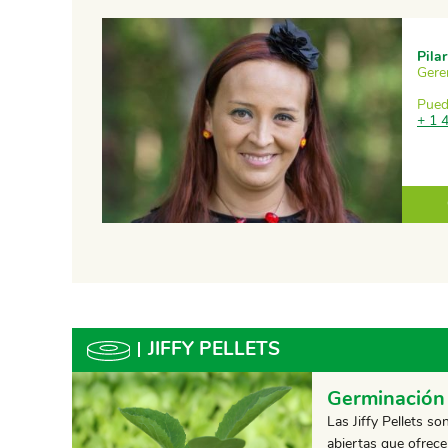
Pilar
Gere
Pued
+ 1 
JIFFY PELLETS
Germinación
Las Jiffy Pellets s
abiertas que ofrec