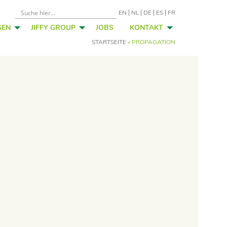
EN
NL
DE
ES
FR
GEN
JIFFY GROUP
JOBS
KONTAKT
STARTSEITE
»
PROPAGATION