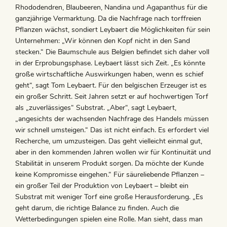
Rhododendren, Blaubeeren, Nandina und Agapanthus für die
ganzjährige Vermarktung. Da die Nachfrage nach torffreien
Pflanzen wächst, sondiert Leybaert die Möglichkeiten für sein
Unternehmen: „Wir können den Kopf nicht in den Sand
stecken.“ Die Baumschule aus Belgien befindet sich daher voll
in der Erprobungsphase. Leybaert lässt sich Zeit. „Es könnte
große wirtschaftliche Auswirkungen haben, wenn es schief
geht“, sagt Tom Leybaert. Für den belgischen Erzeuger ist es
ein großer Schritt. Seit Jahren setzt er auf hochwertigen Torf
als „zuverlässiges“ Substrat. „Aber“, sagt Leybaert,
„angesichts der wachsenden Nachfrage des Handels müssen
wir schnell umsteigen.“ Das ist nicht einfach. Es erfordert viel
Recherche, um umzusteigen. Das geht vielleicht einmal gut,
aber in den kommenden Jahren wollen wir für Kontinuität und
Stabilität in unserem Produkt sorgen. Da möchte der Kunde
keine Kompromisse eingehen.“ Für säureliebende Pflanzen –
ein großer Teil der Produktion von Leybaert – bleibt ein
Substrat mit weniger Torf eine große Herausforderung. „Es
geht darum, die richtige Balance zu finden. Auch die
Wetterbedingungen spielen eine Rolle. Man sieht, dass man