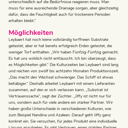
unterschiedlich auf die Bedürfnisse reagieren muss. Man
muss für eine ausreichende Drainage sorgen, aber gleichzeitig
dafür, dass die Feuchtigkeit auch für trockenere Perioden
erhalten bleibt.“
Möglichkeiten
Leybaert hat noch keine vollständig torffreien Substrate
getestet, aber er hat bereits erfolgreich Erden getestet, die
weniger Torf enthalten. „Wir haben Fünfzig-Fünfzig gemacht.
Es hat uns wirklich nicht enttäuscht. Ich bin überzeugt, dass
es Möglichkeiten gibt.“ Die Kulturzeiten bei Leybaert sind lang
und reichen von zwölf bis achtzehn Monaten Produktionszeit.
„Das macht den Wechsel schwieriger. Das Schiff ist etwas
behäbiger.“ Deshalb arbeitet Leybaert mit einem Lieferanten
zusammen, auf den er sich verlassen kann. „Substrat ist
Vertrauenssache“, sagt der Züchter. „Jiffy ist nicht nur für
uns, sondern auch für viele andere ein starker Partner. Wir
haben große Unterschiede in verschiedenen Kulturen, wie
zum Beispiel Nandina und Azaleen. Darauf geht Jiffy ganz
konkret ein. Sie versuchen, für jedes Produkt eine individuelle
Lösung anzubieten. Es gibt Vertrauen, einen stabilen Partner