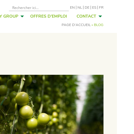
EN
NL
DE
ES
FR
FY GROUP
OFFRES D’EMPLOI
CONTACT
PAGE D'ACCUEIL
»
BLOG