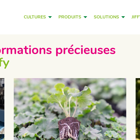
CULTURES
PRODUITS
SOLUTIONS
JIF
ormations précieuses
fy