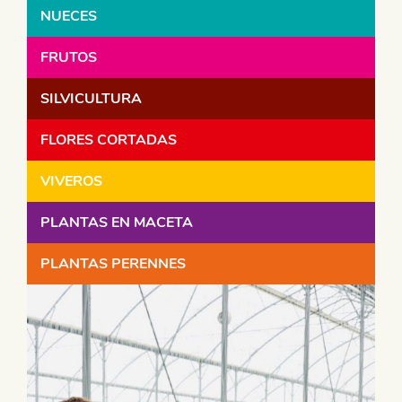
NUECES
FRUTOS
SILVICULTURA
FLORES CORTADAS
VIVEROS
PLANTAS EN MACETA
PLANTAS PERENNES