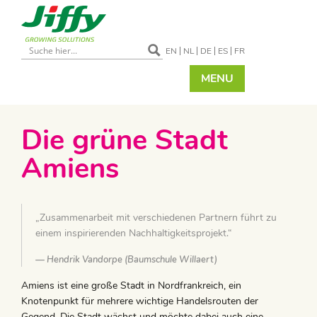
EN
NL
DE
ES
FR
MENU
Die grüne Stadt
Amiens
„Zusammenarbeit mit verschiedenen Partnern führt zu
einem inspirierenden Nachhaltigkeitsprojekt.“
Hendrik Vandorpe (Baumschule Willaert)
Amiens ist eine große Stadt in Nordfrankreich, ein
Knotenpunkt für mehrere wichtige Handelsrouten der
Gegend. Die Stadt wächst und möchte dabei auch eine